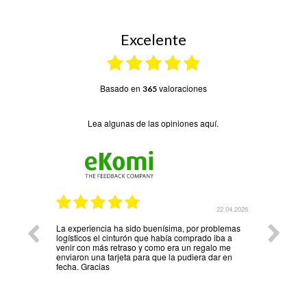
Excelente
basado en
valoraciones
365
Lea algunas de las opiniones aquí.
24.04.2026
22.04.2026
La experiencia ha sido buenísima, por problemas
Todo fen
logísticos el cinturón que había comprado iba a
venir con más retraso y como era un regalo me
enviaron una tarjeta para que la pudiera dar en
fecha. Gracias