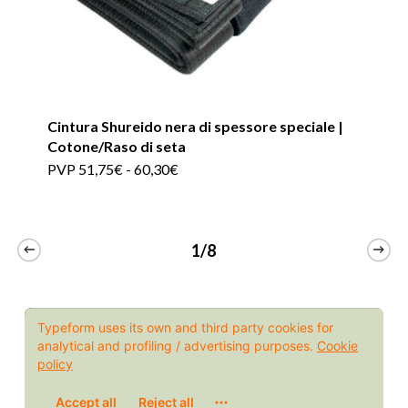
Cintura Shureido nera di spessore speciale |
Cotone/Raso di seta
Questo
Fascia
PVP
51,75
€
-
60,30
€
di
prodotto
prezzo:
da
ha
PVP
51,75€
1/8
più
a
60,30€
varianti.
Le
opzioni
possono
essere