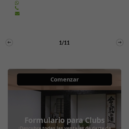
whatsapp
phone
email
1/11