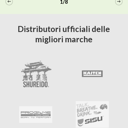
1/8
8,00€
varianti.
Le
opzioni
Distributori ufficiali delle
possono
migliori marche
essere
scelte
nella
pagina
del
prodotto