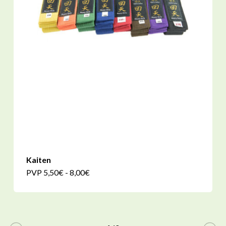
Kaiten
Questo
Fascia
PVP
5,50
€
-
8,00
€
di
prodotto
prezzo:
da
ha
PVP
5,50€
più
a