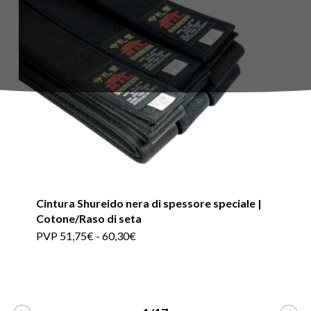
Cintura Shureido nera di spessore speciale |
Cotone/Raso di seta
Questo
Fascia
PVP
51,75
€
-
60,30
€
di
prodotto
prezzo:
da
ha
PVP
51,75€
più
a