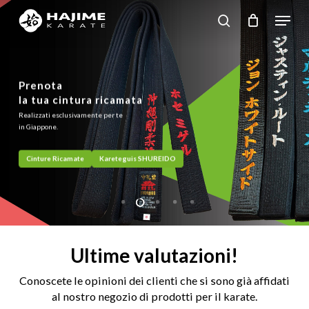
Skip
Menu
search
to
Close
main
Menu
content
Prenota
Nuova gamma di karatguis
Protezioni
Esclusivo Tatami giapponese
Distributori
la tua cintura ricamata
TOKAIDO
TOKAIDO
Blu e bianco
ufficiale
Realizzati esclusivamente per te
SHUREIDO
Qualità giapponese al miglior prezzo
Omologate dalla WKF
Approvato dalla JKF
in Giappone.
Artículos SHUREIDO
Vedi Karateguis
Vedi Protezioni
Tatami Fuji - JKF
Cinture Ricamate
Kareteguis SHUREIDO
Ultime valutazioni!
Conoscete le opinioni dei clienti che si sono già affidati
al nostro negozio di prodotti per il karate.