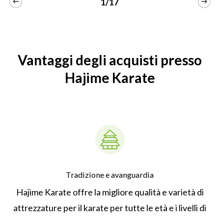
1/17
60,30€
varianti.
Le
opzioni
Vantaggi degli acquisti presso
possono
essere
Hajime Karate
scelte
nella
pagina
del
prodotto
Tradizione e avanguardia
Hajime Karate offre la migliore qualità e varietà di
attrezzature per il karate per tutte le età e i livelli di