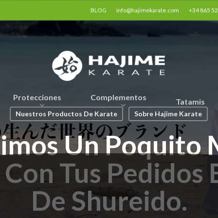
BLOG
info@hajimekarate.com
+34 865 5
Protecciones
Complementos
Tatamis
Nuestros Productos De Karate
Sobre Hajime Karate
dimos Un Poquito 
 Con Tus Pedidos 
De Shureido.