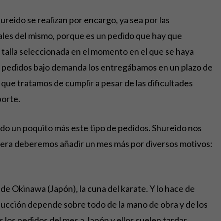
reido se realizan por encargo, ya sea por las
ales del mismo, porque es un pedido que hay que
 talla seleccionada en el momento en el que se haya
 de pedidos bajo demanda los entregábamos en un plazo de
que tratamos de cumplir a pesar de las dificultades
porte.
ndo un poquito más este tipo de pedidos. Shureido nos
pera deberemos añadir un mes más por diversos motivos:
 de Okinawa (Japón), la cuna del karate. Y lo hace de
ducción depende sobre todo de la mano de obra y de los
los pedidos del mes a Japón y ellos suelen tardar