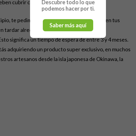
Descubre todo lo que
deben cubrir como empresa japonesa.
podemos hacer por ti.
cipio, te pedimos un poquito más de paciencia en tus
Saber más aquí
n tardar alrededor de un mes más de lo que
o significa un tiempo de espera de entre 3 y 4 meses.
ás adquiriendo un producto super exclusivo, en muchos
tros artesanos desde la isla japonesa de Okinawa, la