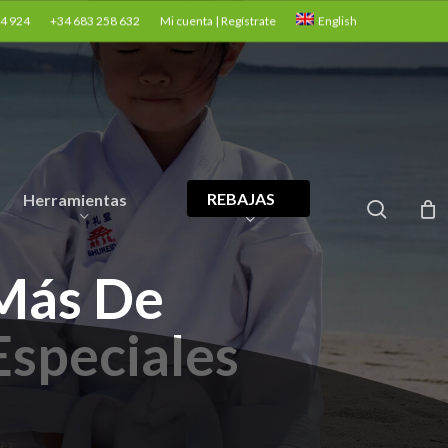
24 924
+34 683 258 632
Mi cuenta | Regístrate
English
REBAJAS
Herramientas
search
Más De
Especiales