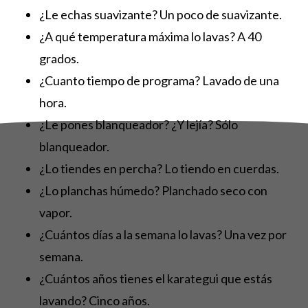
¿Le echas suavizante? Un poco de suavizante.
¿A qué temperatura máxima lo lavas? A 40
grados.
¿Cuanto tiempo de programa? Lavado de una
hora.
¿Le pones blanqueador? ¿Y lejía? Sólo
blanqueador.
¿Lo tiendes en percha? Lo tiendo en cuerdas.
¿Lo planchas húmedo? Planchado seco con
vapor.
¿Cuántos días a la semana lo lavas? Una vez por
semana.
¿Cuántos años tienes el karategui que estás
lavando? Cinco años.