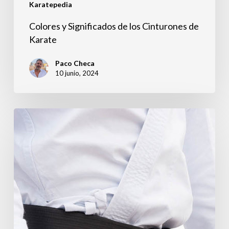
Karatepedia
Colores y Significados de los Cinturones de
Karate
Paco Checa
10 junio, 2024
Cómo
diferenciar
los
distintos
grosores
de
los