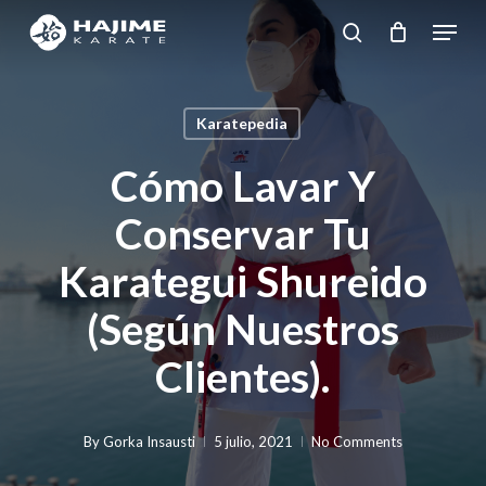
Skip
Menu
search
to
Close
main
Menu
content
Karatepedia
Cómo Lavar Y
Conservar Tu
Karategui Shureido
(según Nuestros
Clientes).
By
Gorka Insausti
5 julio, 2021
No Comments