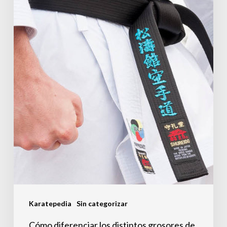
cinturones
de
Karate
Karatepedia
Sin categorizar
Cómo diferenciar los distintos grosores de