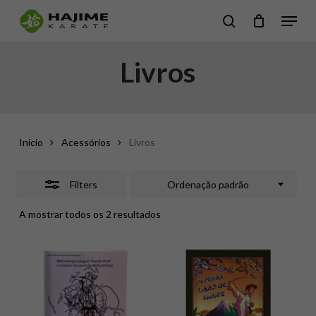
Skip
Menu
search
Close
to
Close
Filters
main
Livros
Menu
content
Início
Acessórios
Livros
Filters
Ordenação padrão
A mostrar todos os 2 resultados