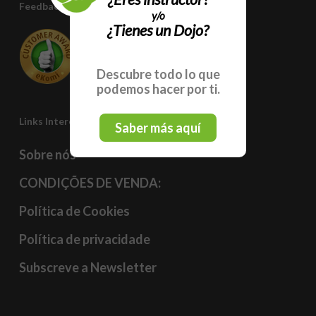
Feedback Do Cliente
y/o
¿Tienes un Dojo?
5
/
5
Descubre todo lo que
70
reviews
podemos hacer por ti.
Links Interessantes
Saber más aquí
Sobre nós
CONDIÇÕES DE VENDA:
Política de Cookies
Política de privacidade
Subscreve a Newsletter