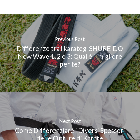
Previous Post
Differenze tra i karategi SHUREIDO
New Wave 1, 2 e 3: Qual è il migliore
per te?
Next Post
Come Differenziare i Diversi Spessori
delle Cinture di Karate