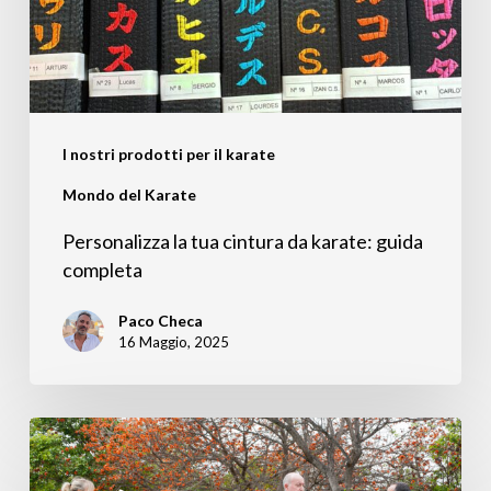
karate:
guida
completa
I nostri prodotti per il karate
Mondo del Karate
Personalizza la tua cintura da karate: guida
completa
Paco Checa
16 Maggio, 2025
Taglio
Giapponese