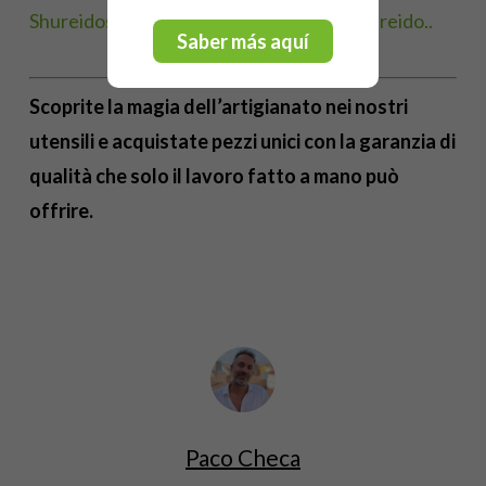
Shureidosezione dedicata agli utensili Shureido..
Saber más aquí
Scoprite la magia dell’artigianato nei nostri
utensili e acquistate pezzi unici con la garanzia di
qualità che solo il lavoro fatto a mano può
offrire.
Paco Checa