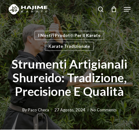
Skip
Menu
search
to
Close
main
Menu
content
I Nostri Prodotti Per Il Karate
Karate Tradizionale
Strumenti Artigianali
Shureido: Tradizione,
Precisione E Qualità
By
Paco Checa
27 Agosto, 2024
No Comments