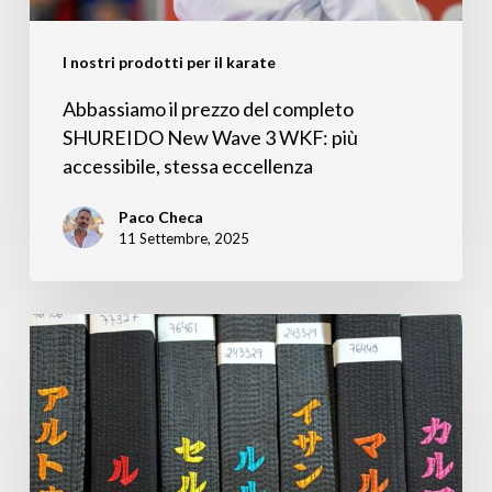
3
WKF:
I nostri prodotti per il karate
più
Abbassiamo il prezzo del completo
accessibile,
SHUREIDO New Wave 3 WKF: più
accessibile, stessa eccellenza
stessa
eccellenza
Paco Checa
11 Settembre, 2025
Personalizza
la
tua
cintura
da