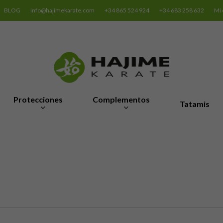
BLOG
info@hajimekarate.com
+34 865 524 924
+34 683 258 632
Mi 
Protecciones
Complementos
Tatamis