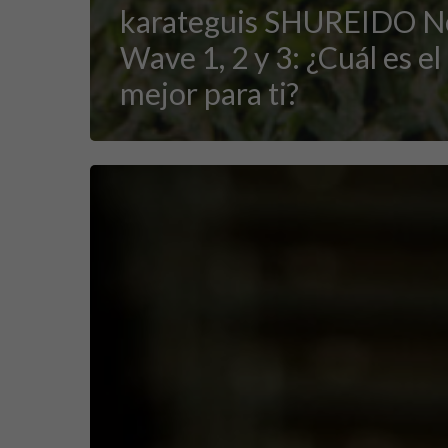
karateguis SHUREIDO 
Wave 1, 2 y 3: ¿Cuál es el
mejor para ti?
Comparando
los
mejores
Karateguis
para
Competición:
Shureido
Waza
WKF