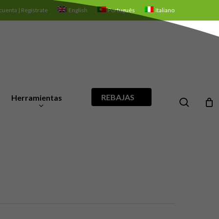
cuenta | Regístrate
English
Português
Italiano
REBAJAS
Herramientas
search