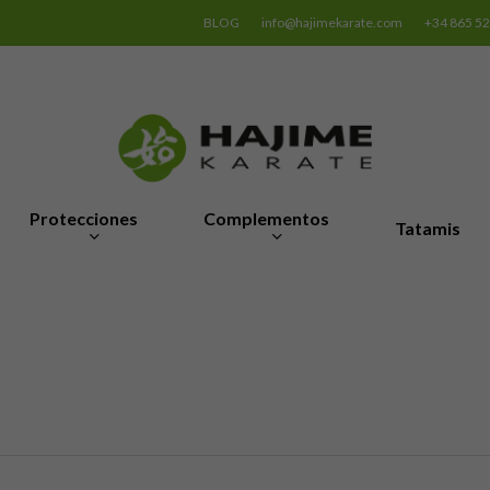
BLOG
info@hajimekarate.com
+34 865 5
Protecciones
Complementos
Tatamis