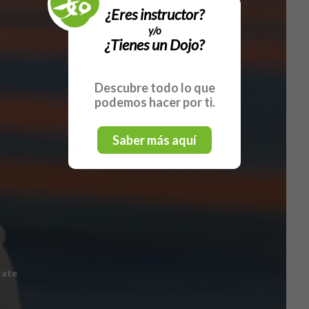
¿Eres instructor?
y/o
¿Tienes un Dojo?
Descubre todo lo que
podemos hacer por ti.
Saber más aquí
rate