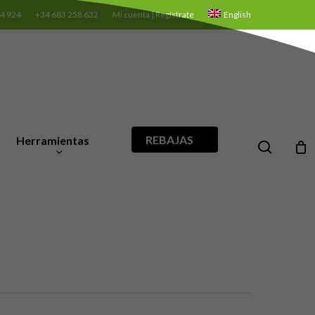
24 924
+34 683 258 632
Mi cuenta | Regístrate
English
REBAJAS
Herramientas
search