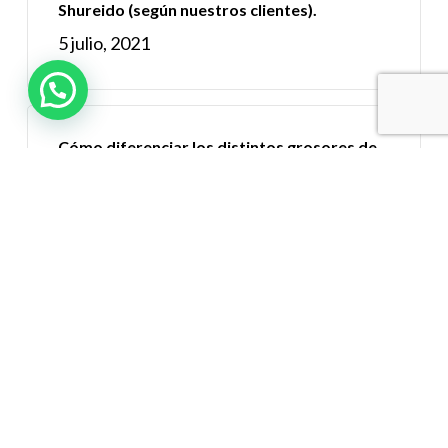
Shureido (según nuestros clientes).
5 julio, 2021
Cómo diferenciar los distintos grosores de
los cinturones de Karate
24 febrero, 2022
Comparando los mejores Karateguis para
Competición: Shureido Waza WKF vs Kaiten
Hiyaku WKF
12 agosto, 2021