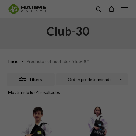
Skip
Menu
search
Close
to
Close
Filters
main
Club-30
Menu
content
Inicio
Productos etiquetados “club-30”
Filters
Orden predeterminado
Mostrando los 4 resultados