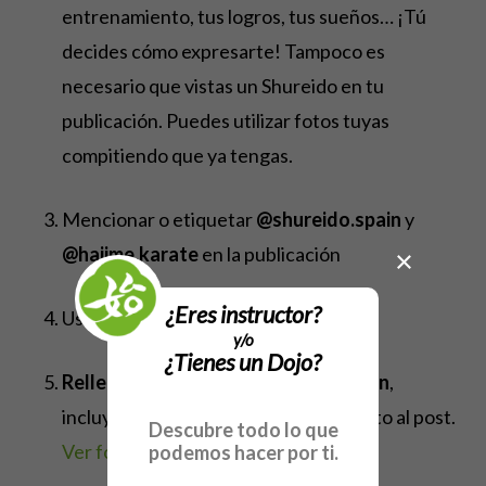
entrenamiento, tus logros, tus sueños… ¡Tú
decides cómo expresarte! Tampoco es
necesario que vistas un Shureido en tu
publicación. Puedes utilizar fotos tuyas
compitiendo que ya tengas.
Mencionar o etiquetar
@shureido.spain
y
@hajime.karate
en la publicación
×
¿Eres instructor?
Usar el hashtag
#MyShureido
y/o
¿Tienes un Dojo?
Rellena el formulario de participación
,
incluyendo tus datos y el enlace directo al post.
Descubre todo lo que
Ver formulario de participación
podemos hacer por ti.