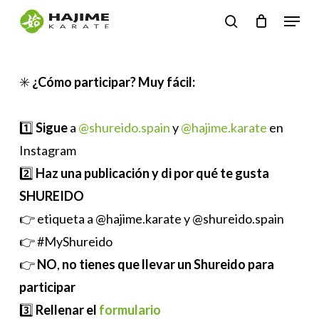
Skip
Menu
search
to
Close
main
Menu
content
✳️
¿Cómo participar? Muy fácil:
1️⃣
Sigue
a
@shureido.spain
y
@hajime.karate
en
Instagram
2️⃣
Haz una publicación y di por qué te gusta
SHUREIDO
👉 etiqueta a @hajime.karate y @shureido.spain
👉 #MyShureido
👉
NO
,
no tienes que llevar un Shureido para
participar
3️⃣
Rellenar el
formulario