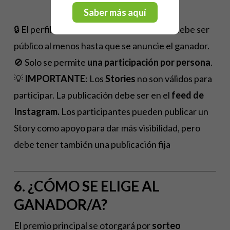
Saber más aquí
🔒 El perfil desde el que se publica el post debe ser
público al menos hasta que se anuncie el ganador.
🚫 Solo se permite
una participación por persona
.
💡
IMPORTANTE
: Los
Stories
no son válidos para
participar. La publicación debe ser en el
feed de
Instagram.
Los participantes pueden publicar un
Story como apoyo para dar más visibilidad, pero
debe tener también una publicación fija
6. ¿CÓMO SE ELIGE AL
GANADOR/A?
El premio principal se otorgará por
sorteo